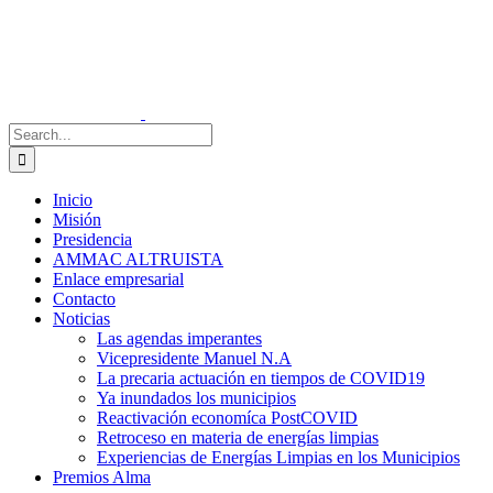
Skip
Twitter
to
content
Search
for:
Inicio
Misión
Presidencia
AMMAC ALTRUISTA
Enlace empresarial
Contacto
Noticias
Las agendas imperantes
Vicepresidente Manuel N.A
La precaria actuación en tiempos de COVID19
Ya inundados los municipios
Reactivación economíca PostCOVID
Retroceso en materia de energías limpias
Experiencias de Energías Limpias en los Municipios
Premios Alma