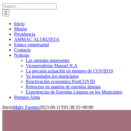
Search
for:
Inicio
Misión
Presidencia
AMMAC ALTRUISTA
Enlace empresarial
Contacto
Noticias
Las agendas imperantes
Vicepresidente Manuel N.A
La precaria actuación en tiempos de COVID19
Ya inundados los municipios
Reactivación economíca PostCOVID
Retroceso en materia de energías limpias
Experiencias de Energías Limpias en los Municipios
Premios Alma
Inicio
Malry Fuentes
2023-06-11T01:38:35+00:00